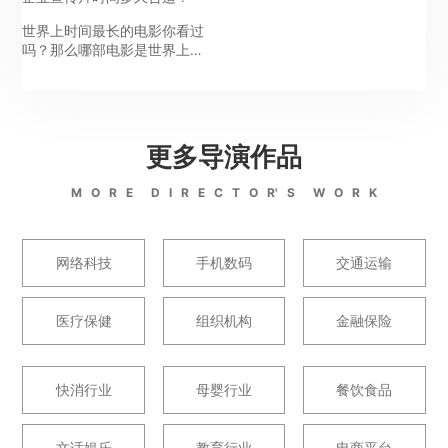
世界上时间最长的电影你看过
吗？那么哪部电影是世界上最
长的呢？今天就给大家科普一
下，由约翰-亨瑞-蒂米斯(John
Henry Timmis)执导的电影
《失眠症的治疗》被官方认为
是世界上最长的电影，已经被
更多导演作品
入载吉尼斯世界纪录，这部电
影在美国1987年首映，影片长
M O R E D I R E C T O R' S W O R K
达到87小时，...
网络科技
手机数码
交通运输
医疗保健
组织机构
金融保险
快消行业
母婴行业
餐饮食品
文话娱乐
教育行业
电商平台