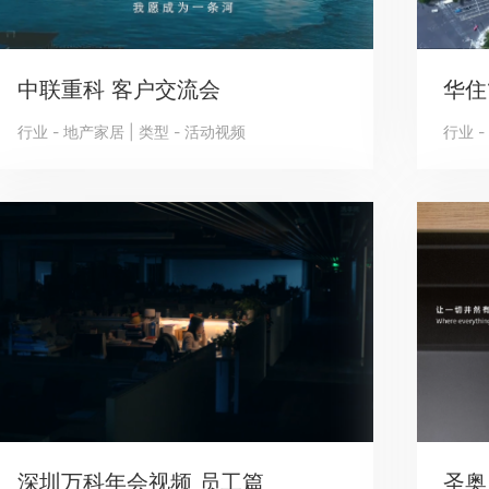
中联重科 客户交流会
华住
行业 - 地产家居 | 类型 - 活动视频
行业 -
深圳万科年会视频 员工篇
圣奥