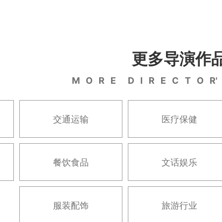
更多导演作
M O R E D I R E C T O R
交通运输
医疗保健
餐饮食品
文话娱乐
服装配饰
旅游行业