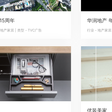
15周年
华润地产 
 地产家居 | 类型 - TVC广告
行业 - 地产家居 
优装美家